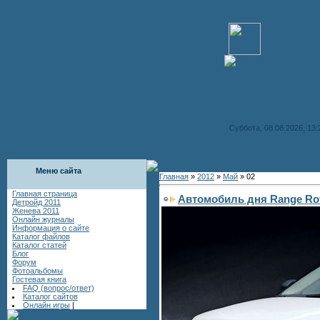
Суббота, 08.08.2026, 13:
Меню сайта
Главная
»
2012
»
Май
»
02
Главная страница
Автомобиль дня Range Ro
Детройд 2011
Женева 2011
Онлайн журналы
Информация о сайте
Каталог файлов
Каталог статей
Блог
Форум
Фотоальбомы
Гостевая книга
FAQ (вопрос/ответ)
Каталог сайтов
Онлайн игры
|