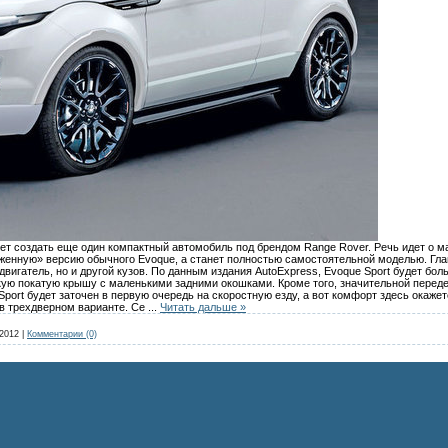
ет создать еще один компактный автомобиль под брендом Range Rover. Речь идет о м
яженную» версию обычного Evoque, а станет полностью самостоятельной моделью. Гл
вигатель, но и другой кузов. По данным издания AutoExpress, Evoque Sport будет бол
кую покатую крышу с маленькими задними окошками. Кроме того, значительной переде
Sport будет заточен в первую очередь на скоростную езду, а вот комфорт здесь окаже
в трехдверном варианте. Се
...
Читать дальше »
.2012
|
Комментарии (0)