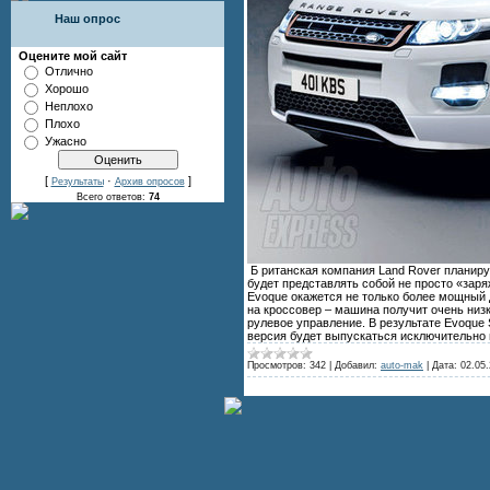
Наш опрос
Оцените мой сайт
Отлично
Хорошо
Неплохо
Плохо
Ужасно
[
·
]
Результаты
Архив опросов
Всего ответов:
74
Б ританская компания Land Rover планиру
будет представлять собой не просто «зар
Evoque окажется не только более мощный д
на кроссовер – машина получит очень низ
рулевое управление. В результате Evoque 
версия будет выпускаться исключительно 
Просмотров:
342
|
Добавил:
auto-mak
|
Дата:
02.05