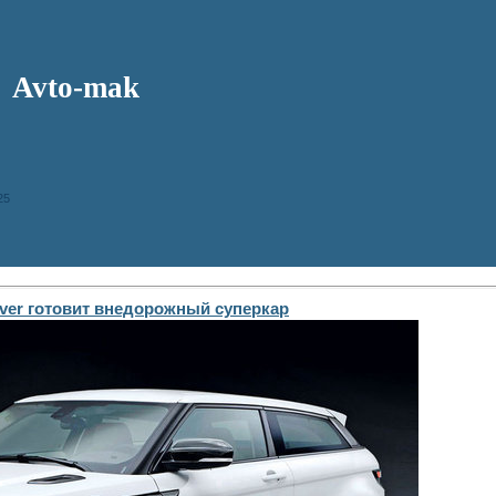
Avto-mak
25
ver готовит внедорожный суперкар