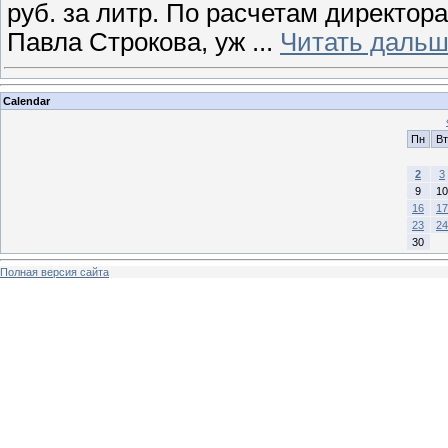
руб. за литр. По расчетам директор
Павла Строкова, уж
...
Читать дальш
Calendar
Пн
Вт
2
3
9
10
16
17
23
24
30
Полная версия сайта