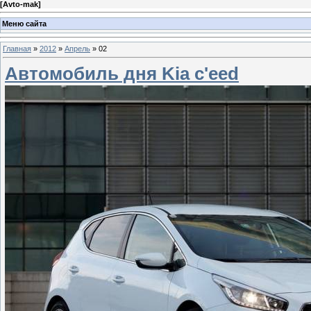
[
Avto-mak
]
Меню сайта
Главная
»
2012
»
Апрель
»
02
Автомобиль дня Kia c'eed