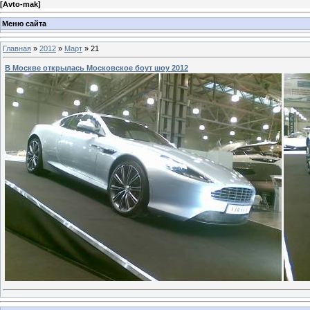
[
Avto-mak
]
Меню сайта
Главная
»
2012
»
Март
»
21
В Москве открылась Московское боут шоу 2012