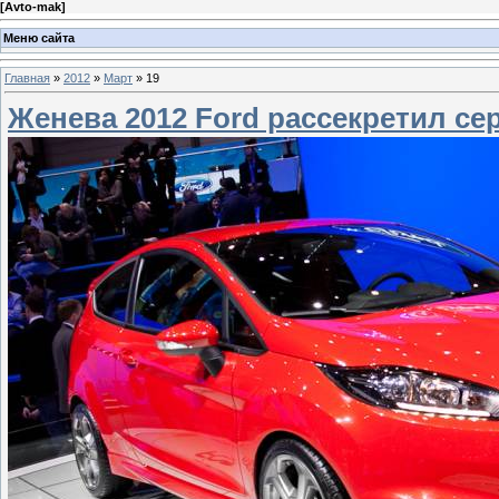
[
Avto-mak
]
Меню сайта
Главная
»
2012
»
Март
»
19
Женева 2012 Ford рассекретил се