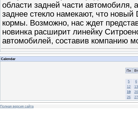
области задней части автомобиля, 
заднее стекло намекают, что новый
кормы. Возможно, нас ждет предста
новинка расширит линейку Ситроен
автомобилей, составив компанию м
Calendar
Пн
Вт
5
6
12
13
19
20
26
27
Полная версия сайта