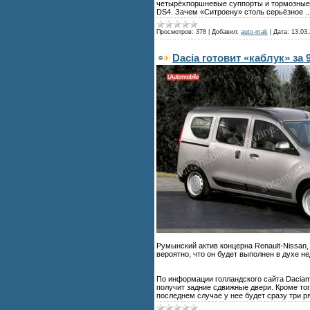
четырёхпоршневые суппорты и тормозные д
DS4. Зачем «Ситроену» столь серьёзное
.
Просмотров:
378
|
Добавил:
auto-mak
|
Дата:
13.03
Dacia готовит «каблук» за 
Румынский актив концерна Renault-Nissan,
вероятно, что он будет выполнен в духе н
По информации голландского сайта Daciamo
получит задние сдвижные двери. Кроме тог
последнем случае у нее будет сразу три р