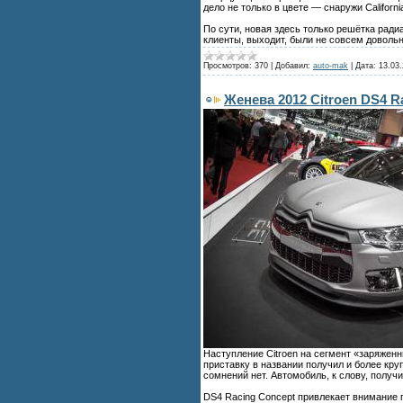
дело не только в цвете — снаружи Californ
По сути, новая здесь только решётка ради
клиенты, выходит, были не совсем доволь
Просмотров:
370
|
Добавил:
auto-mak
|
Дата:
13.03
Женева 2012 Citroen DS4 
Наступление Citroen на сегмент «заряжен
приставку в названии получил и более кру
сомнений нет. Автомобиль, к слову, получ
DS4 Racing Concept привлекает внимание 