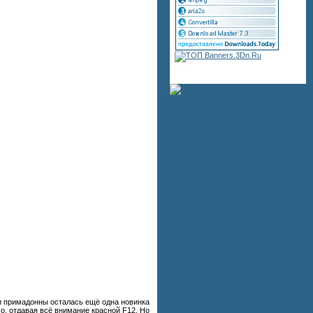
ни примадонны осталась ещё одна новинка
о, отдавая всё внимание красной F12. Но