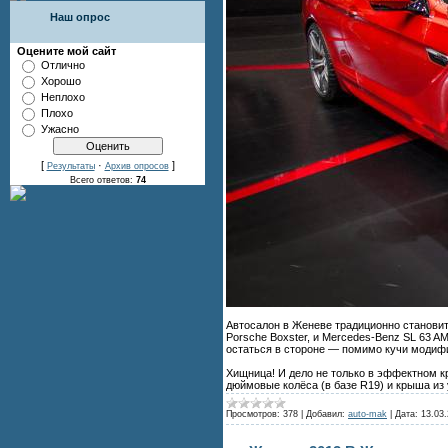
Наш опрос
Оцените мой сайт
Отлично
Хорошо
Неплохо
Плохо
Ужасно
[
·
]
Результаты
Архив опросов
Всего ответов:
74
Автосалон в Женеве традиционно становится
Porsche Boxster, и Mercedes-Benz SL 63 A
остаться в стороне — помимо кучи модифи
Хищница! И дело не только в эффектном 
дюймовые колёса (в базе R19) и крыша из
Просмотров:
378
|
Добавил:
auto-mak
|
Дата:
13.03