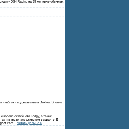
«сидит» DS4 Racing на 35 мм ниже обычных
ый «каблук» под названием Dokker. Вполне
и короче семейного Lodgy, а также
так и в грузопассажирском варианте. В
geot Part
...
Читать дальше »