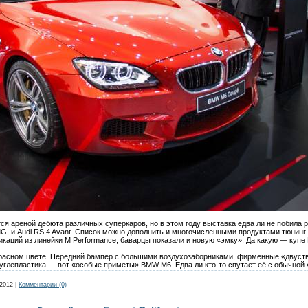
 ареной дебюта различных суперкаров, но в этом году выставка едва ли не побила реко
MG, и Audi RS 4 Avant. Список можно дополнить и многочисленными продуктами тюнинг
каций из линейки M Performance, баварцы показали и новую «эмку». Да какую — куп
красном цвете. Передний бампер с большими воздухозаборниками, фирменные «двуств
 углепластика — вот «особые приметы» BMW M6. Едва ли кто-то спутает её с обычной
.2012
|
Комментарии (0)