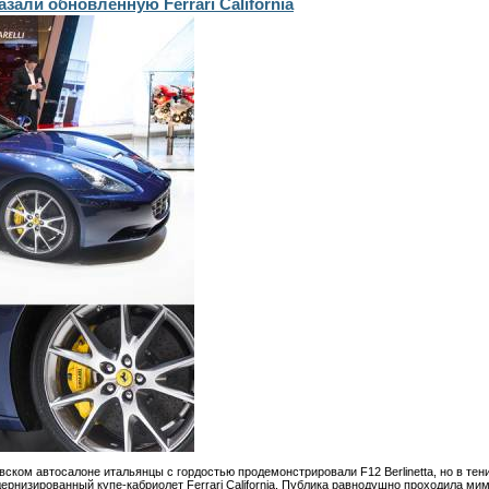
зали обновлённую Ferrari California
вском автосалоне итальянцы с гордостью продемонстрировали F12 Berlinetta, но в те
низированный купе-кабриолет Ferrari California. Публика равнодушно проходила мим