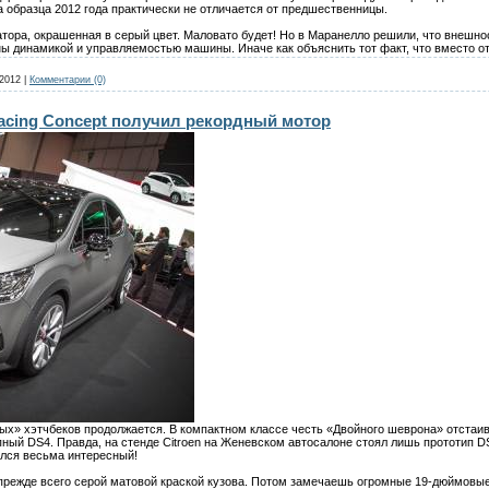
ia образца 2012 года практически не отличается от предшественницы.
атора, окрашенная в серый цвет. Маловато будет! Но в Маранелло решили, что внешно
ны динамикой и управляемостью машины. Иначе как объяснить тот факт, что вместо
.2012
|
Комментарии (0)
Racing Concept получил рекордный мотор
ных» хэтчбеков продолжается. В компактном классе честь «Двойного шеврона» отстаив
пный DS4. Правда, на стенде Citroen на Женевском автосалоне стоял лишь прототип D
ился весьма интересный!
прежде всего серой матовой краской кузова. Потом замечаешь огромные 19-дюймовые