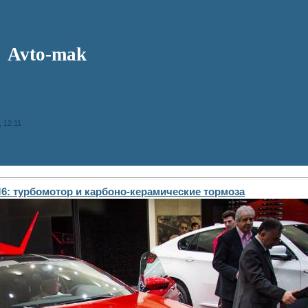
Avto-mak
 12:11
: турбомотор и карбоно-керамические тормоза