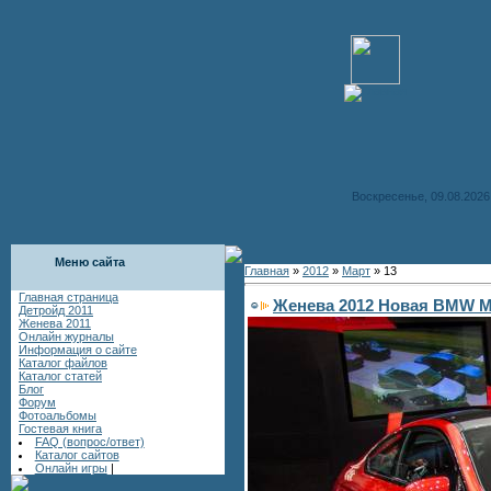
Воскресенье, 09.08.2026,
Меню сайта
Главная
»
2012
»
Март
»
13
Главная страница
Женева 2012 Новая BMW M6
Детройд 2011
Женева 2011
Онлайн журналы
Информация о сайте
Каталог файлов
Каталог статей
Блог
Форум
Фотоальбомы
Гостевая книга
FAQ (вопрос/ответ)
Каталог сайтов
Онлайн игры
|