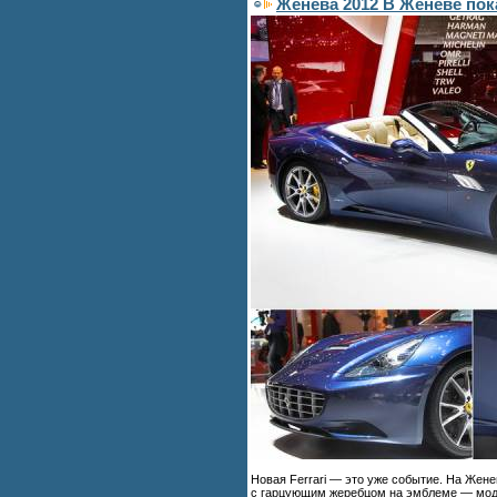
Женева 2012 В Женеве пока
Новая Ferrari — это уже событие. На Жене
с гарцующим жеребцом на эмблеме — модер