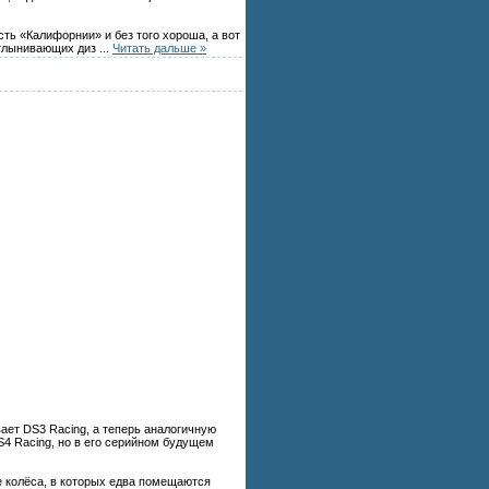
сть «Калифорнии» и без того хороша, а вот
 отлынивающих диз
...
Читать дальше »
ает DS3 Racing, а теперь аналогичную
S4 Racing, но в его серийном будущем
 колёса, в которых едва помещаются