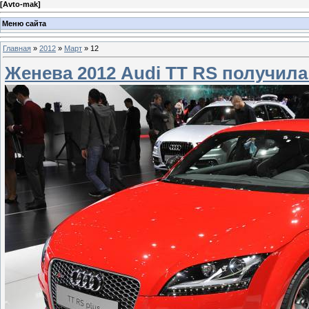
[
Avto-mak
]
Меню сайта
Главная
»
2012
»
Март
»
12
Женева 2012 Audi TT RS получил