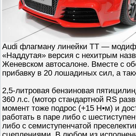
Audi флагману линейки TT — модиф
«Наддутая» версия с нехитрым наз
Женевском автосалоне. Вместе с о
прибавку в 20 лошадиных сил, а та
2,5-литровая бензиновая пятицилин
360 л.с. (мотор стандартной RS раз
момент тоже подрос (+15 Н•м) и дос
работать в паре либо с шестиступе
либо с семиступенчатой преселектив
сцеплениями. В любом из исполнен