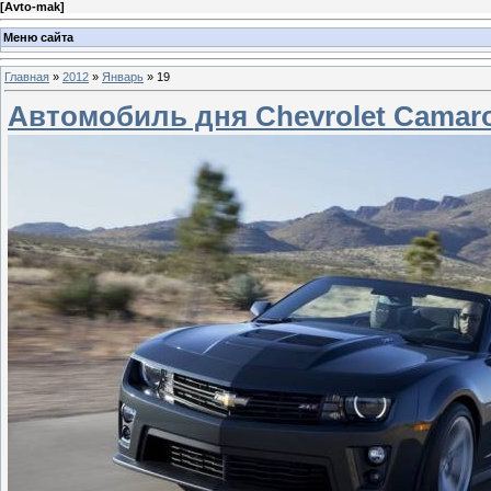
[
Avto-mak
]
Меню сайта
Главная
»
2012
»
Январь
»
19
Автомобиль дня Chevrolet Camar