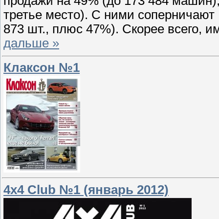
продажи на 49% (до 173 484 машин),
третье место). С ними соперничают R
873 шт., плюс 47%). Скорее всего,
дальше »
Клаксон №1
4x4 Club №1 (январь 2012)