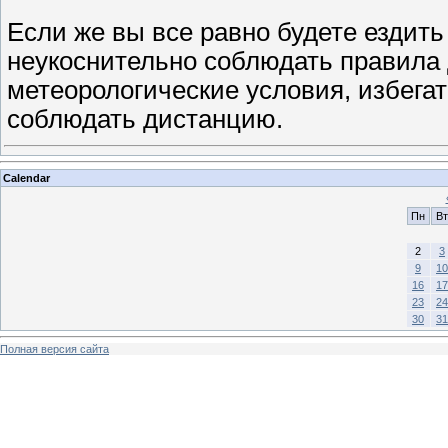
Если же вы все равно будете ездит
неукоснительно соблюдать правила
метеорологические условия, избега
соблюдать дистанцию.
Calendar
Пн
Вт
2
3
9
10
16
17
23
24
30
31
Полная версия сайта