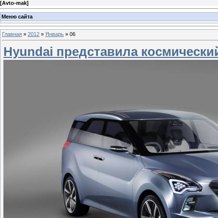
[
Avto-mak
]
Меню сайта
Главная
»
2012
»
Январь
»
06
Hyundai представила космически