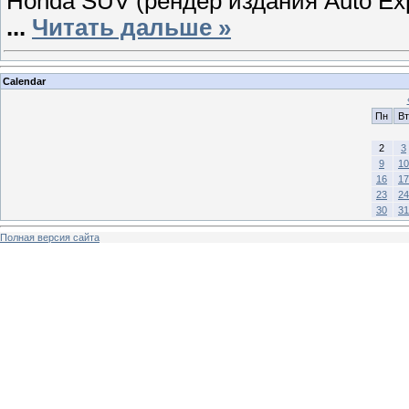
Honda SUV (рендер издания Auto Ex
...
Читать дальше »
Calendar
Пн
Вт
2
3
9
10
16
17
23
24
30
31
Полная версия сайта