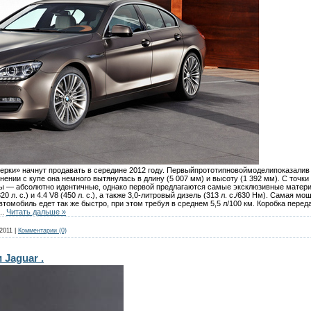
ерки» начнут продавать в середине 2012 году. Первыйпрототипновоймоделипоказалив 
нении с купе она немного вытянулась в длину (5 007 мм) и высоту (1 392 мм). С точки
оны — абсолютно идентичные, однако первой предлагаются самые эксклюзивные матери
20 л. с.) и 4.4 V8 (450 л. с.), а также 3,0-литровый дизель (313 л. с./630 Нм). Самая
 автомобиль едет так же быстро, при этом требуя в среднем 5,5 л/100 км. Коробка пер
...
Читать дальше »
2011
|
Комментарии (0)
Jaguar .