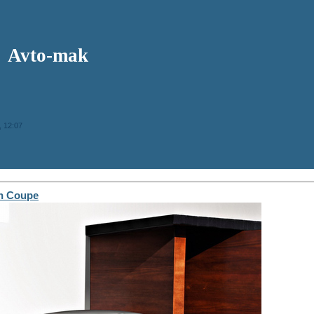
Avto-mak
, 12:07
n Coupe