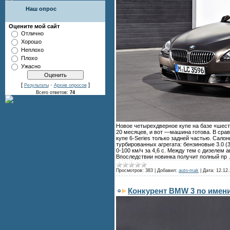
Наш опрос
Оцените мой сайт
Отлично
Хорошо
Неплохо
Плохо
Ужасно
[
·
]
Результаты
Архив опросов
Всего ответов:
74
Новое четырехдверное купе на базе «шест
20 месяцев, и вот —машина готова. В срав
купе 6-Series только задней частью. Сал
турбированных агрегата: бензиновые 3.0 (3
0-100 км/ч за 4,6 с. Между тем с дизелем
Впоследствии новинка получит полный пр
Просмотров:
383
|
Добавил:
auto-mak
|
Дата:
12.12.
Конкурент BMW 3 по имени 