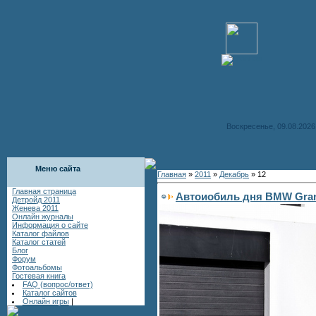
Воскресенье, 09.08.2026
Меню сайта
Главная
»
2011
»
Декабрь
»
12
Главная страница
Автоиобиль дня BMW Gra
Детройд 2011
Женева 2011
Онлайн журналы
Информация о сайте
Каталог файлов
Каталог статей
Блог
Форум
Фотоальбомы
Гостевая книга
FAQ (вопрос/ответ)
Каталог сайтов
Онлайн игры
|