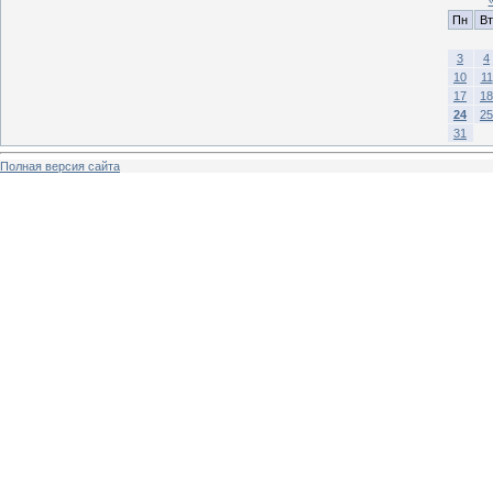
Пн
Вт
3
4
10
11
17
18
24
25
31
Полная версия сайта