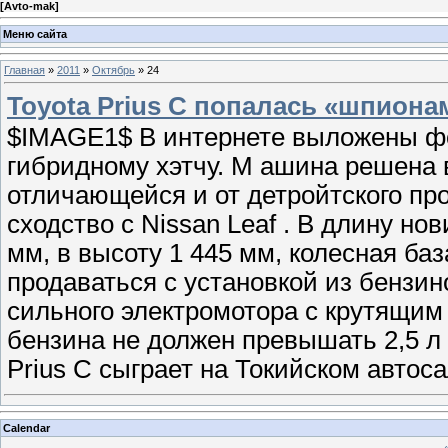
[
Avto-mak
]
Меню сайта
Главная
»
2011
»
Октябрь
»
24
Toyota Prius С попалась «шпиона
$IMAGE1$ В интернете выложены ф
гибридному хэтчу. М ашина решена 
отличающейся и от детройтского про
сходство с Nissan Leaf . В длину но
мм, в высоту 1 445 мм, колесная баз
продаваться с установкой из бензинов
сильного электромотора с крутящим
бензина не должен превышать 2,5 л 
Prius С сыграет на Токийском автоса
Calendar