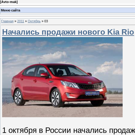
[
Avto-mak
]
Меню сайта
Главная
»
2011
»
Октябрь
»
03
Начались продажи нового Kia Rio
1 октября в России начались продаж