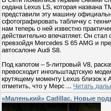
седана Lexus LS, которая названа T
представили эту машину официальн
сфотографировать табличку с техни
нам теперь о ней известно практичес
действительно впечатляет. Он стал
превзойдя Mercedes S 65 AMG и пр
автосалоне Audi S8.
Под капотом – 5-литровый V8, раска
превосходит ингольштадтскую модель 
крутящему моменту Lexus близок к A
отметить, что у Мерс
...
Читать даль
«Маленький» Cadillac. Новые по