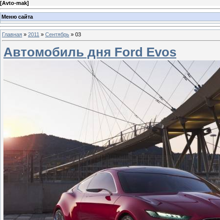
[
Avto-mak
]
Меню сайта
Главная
»
2011
»
Сентябрь
»
03
Автомобиль дня Ford Evos