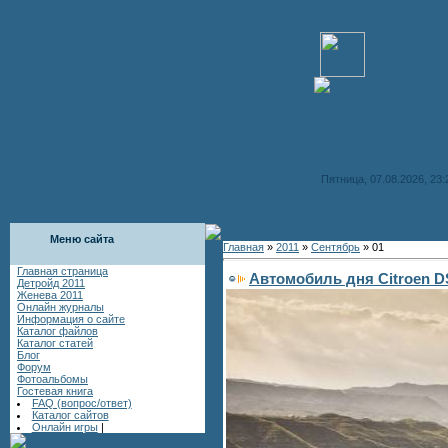
Пятница, 07.08.2026, 23:
Меню сайта
Главная
»
2011
»
Сентябрь
»
01
Главная страница
Автомобиль дня Citroen DS
Детройд 2011
Женева 2011
Онлайн журналы
Информация о сайте
Каталог файлов
Каталог статей
Блог
Форум
Фотоальбомы
Гостевая книга
FAQ (вопрос/ответ)
Каталог сайтов
Онлайн игры
|