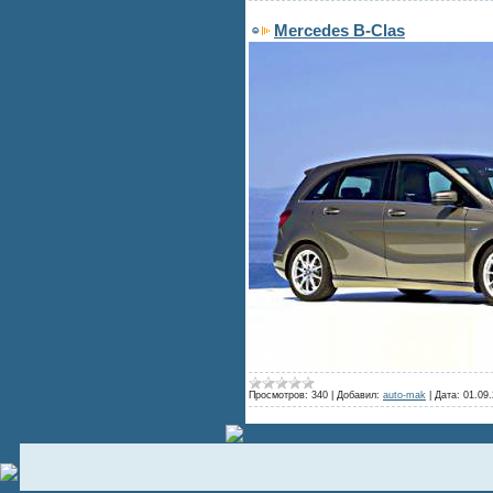
Mercedes B-Clas
Просмотров:
340
|
Добавил:
auto-mak
|
Дата:
01.09.