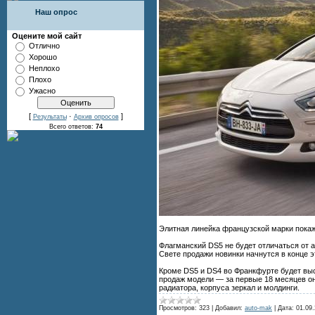
Наш опрос
Оцените мой сайт
Отлично
Хорошо
Неплохо
Плохо
Ужасно
[
·
]
Результаты
Архив опросов
Всего ответов:
74
Элитная линейка французской марки покаж
Флагманский DS5 не будет отличаться от 
Свете продажи новинки начнутся в конце э
Кроме DS5 и DS4 во Франкфурте будет выс
продаж модели — за первые 18 месяцев он
радиатора, корпуса зеркал и молдинги.
Просмотров:
323
|
Добавил:
auto-mak
|
Дата:
01.09.