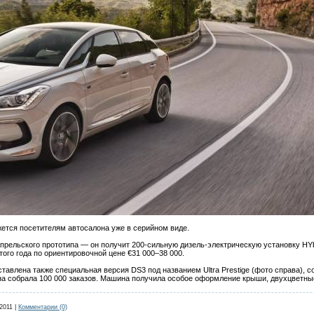
ется посетителям автосалона уже в серийном виде.
апрельского прототипа — он получит 200-сильную дизель-электрическую установку HY
того года по ориентировочной цене €31 000–38 000.
тавлена также специальная версия DS3 под названием Ultra Prestige (фото справа),
а собрала 100 000 заказов. Машина получила особое оформление крыши, двухцветные
2011
|
Комментарии (0)