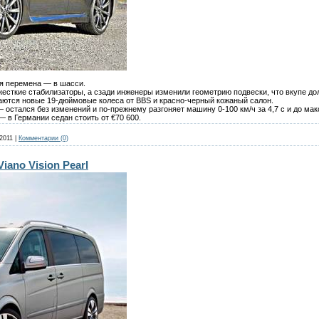
ая перемена — в шасси.
жесткие стабилизаторы, а сзади инженеры изменили геометрию подвески, что вкупе д
аются новые 19-дюймовые колеса от BBS и красно-черный кожаный салон.
 — остался без изменений и по-прежнему разгоняет машину 0-100 км/ч за 4,7 с и до ма
— в Германии седан стоить от €70 600.
2011
|
Комментарии (0)
iano Vision Pearl