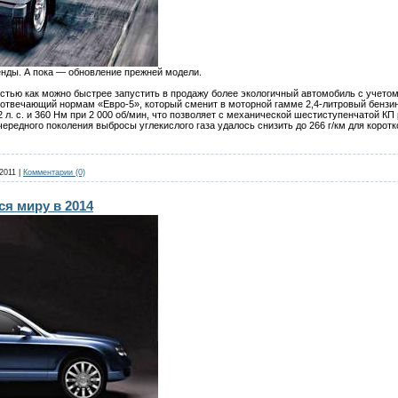
енды. А пока — обновление прежней модели.
тью как можно быстрее запустить в продажу более экологичный автомобиль с учетом 
 отвечающий нормам «Евро-5», который сменит в моторной гамме 2,4-литровый бензин
 л. с. и 360 Нм при 2 000 об/мин, что позволяет с механической шестиступенчатой КП
ередного поколения выбросы углекислого газа удалось снизить до 266 г/км для коротко
2011
|
Комментарии (0)
ся миру в 2014