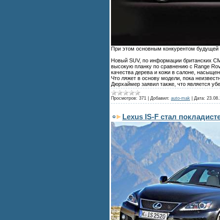
При этом основным конкурентом будущей 
Новый SUV, по информации британских СМИ
высокую планку по сравнению с Range Rov
качества дерева и кожи в салоне, насыще
Что ляжет в основу модели, пока неизвест
Дюрхаймер заявил также, что является уб
Просмотров:
371
|
Добавил:
auto-mak
|
Дата:
23.08.
Lexus IS-F стал покладист