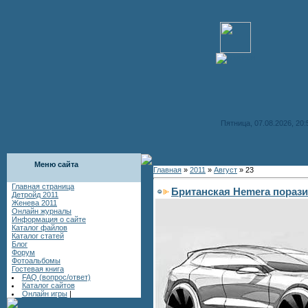
Пятница, 07.08.2026, 20:
Меню сайта
Главная
»
2011
»
Август
»
23
Главная страница
Британская Hemera пораз
Детройд 2011
Женева 2011
Онлайн журналы
Информация о сайте
Каталог файлов
Каталог статей
Блог
Форум
Фотоальбомы
Гостевая книга
FAQ (вопрос/ответ)
Каталог сайтов
Онлайн игры
|