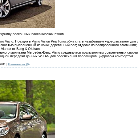
чужину роскошных пассажирских вэнов.
о Viano. Поездка в Viano Vision Pearl способна стать незабываем удовольствием для
олностью выполненный из кожи; деревянный пол; отделка из полированного алюминия; 
iano» от Bang & Olufsen.
ярного минивэна Mercedes-Benz Viano создавалась под влиянием современных спорти
водной передачи данных W-LAN для обеспечения пассажиров цифровом комфортом
...
2011
|
Комментарии (0)