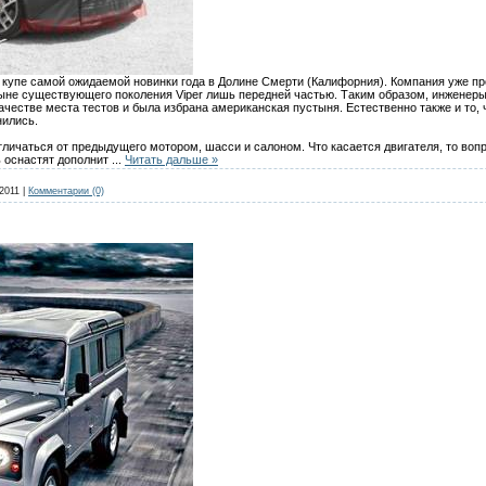
 купе самой ожидаемой новинки года в Долине Смерти (Калифорния). Компания уже п
ыне существующего поколения Viper лишь передней частью. Таким образом, инженер
качестве места тестов и была избрана американская пустыня. Естественно также и то
нились.
тличаться от предыдущего мотором, шасси и салоном. Что касается двигателя, то вопре
 оснастят дополнит
...
Читать дальше »
2011
|
Комментарии (0)