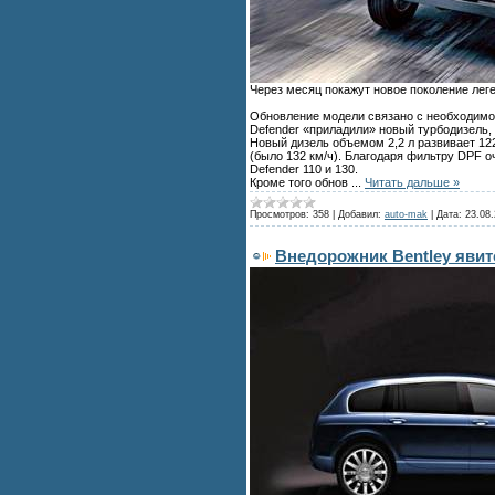
Через месяц покажут новое поколение лег
Обновление модели связано с необходимос
Defender «приладили» новый турбодизель,
Новый дизель объемом 2,2 л развивает 122
(было 132 км/ч). Благодаря фильтру DPF оч
Defender 110 и 130.
Кроме того обнов
...
Читать дальше »
Просмотров:
358
|
Добавил:
auto-mak
|
Дата:
23.08.
Внедорожник Bentley явит