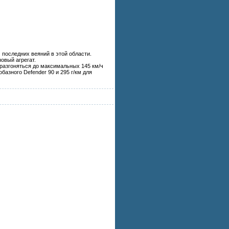
последних веяний в этой области.
овый агрегат.
 разгоняться до максимальных 145 км/ч
базного Defender 90 и 295 г/км для