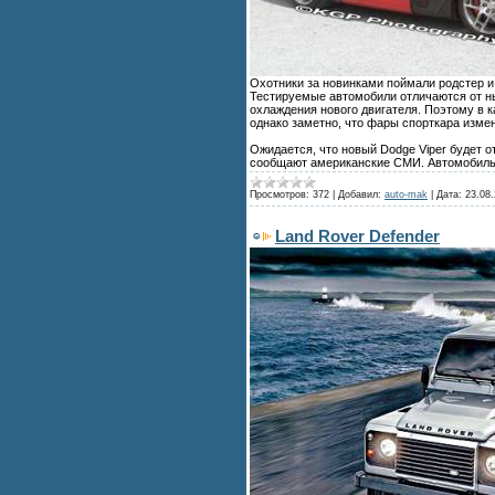
Охотники за новинками поймали родстер и
Тестируемые автомобили отличаются от н
охлаждения нового двигателя. Поэтому в 
однако заметно, что фары спорткара изме
Ожидается, что новый Dodge Viper будет о
сообщают американские СМИ. Автомобиль
Просмотров:
372
|
Добавил:
auto-mak
|
Дата:
23.08.
Land Rover Defender