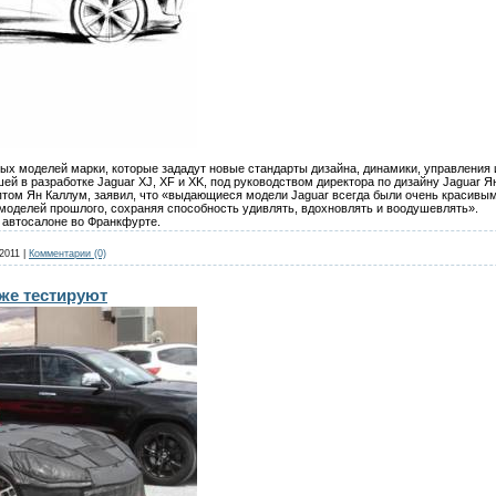
х моделей марки, которые зададут новые стандарты дизайна, динамики, управления и
й в разработке Jaguar XJ, XF и XK, под руководством директора по дизайну Jaguar Я
птом Ян Каллум, заявил, что «выдающиеся модели Jaguar всегда были очень красив
 моделей прошлого, сохраняя способность удивлять, вдохновлять и воодушевлять».
а автосалоне во Франкфурте.
2011
|
Комментарии (0)
уже тестируют