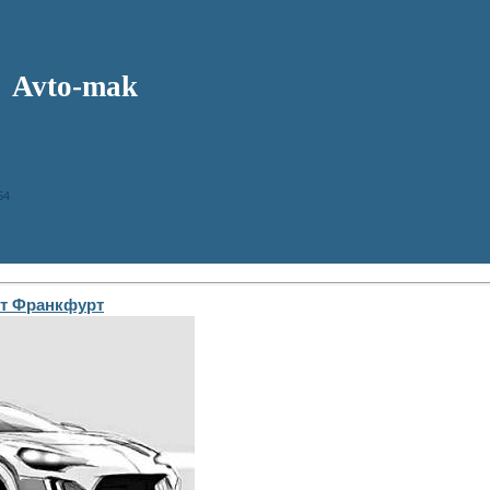
Avto-mak
54
ит Франкфурт