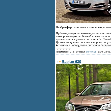
На Фракфуртском автосалоне покажут жем
Публика увидит эксклюзивную версию новог
автопроизводитель: белый/серый салон, п
премиальная звуковая система «BeoSound V
Дизайн-концепция новейшей версии попул
Автомобиль оборудован системой беспро
Просмотров:
372
|
Добавил:
auto-mak
|
Дата:
23.08.
Baojun 630