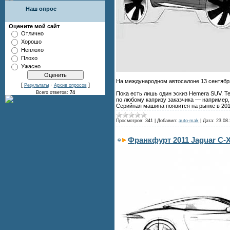
Наш опрос
Оцените мой сайт
Отлично
Хорошо
Неплохо
Плохо
Ужасно
На международном автосалоне 13 сентября 
[
·
]
Результаты
Архив опросов
Всего ответов:
74
Пока есть лишь один эскиз Hemera SUV. Т
по любому капризу заказчика — например,
Серийная машина появится на рынке в 201
Просмотров:
341
|
Добавил:
auto-mak
|
Дата:
23.08.
Франкфурт 2011 Jaguar C-