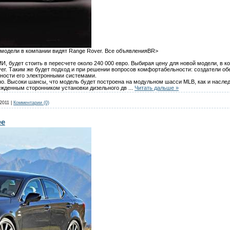
модели в компании видят Range Rover. Все объявленияBR>
, будет стоить в пересчете около 240 000 евро. Выбирая цену для новой модели, в к
er. Таким же будет подход и при решении вопросов комфортабельности: создатели 
нности его электронными системами.
но. Высоки шансы, что модель будет построена на модульном шасси MLB, как и наследн
ежденным сторонником установки дизельного дв
...
Читать дальше »
2011
|
Комментарии (0)
ее