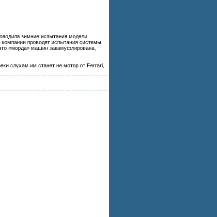
роводила зимние испытания модели.
ы компании проводят испытания системы
, что «морда» машин закамуфлирована,
ки слухам им станет не мотор от Ferrari,