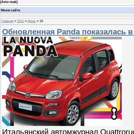
[
Avto-mak
]
Меню сайта
Главная
»
2011
»
Июль
»
18
Обновленная Panda показалась в
Итальянский автомжурнал Quattroru