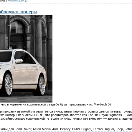
2011
|
Комментарии (0)
обслужат тюнеры
, что в кортеже на королевской свадьбе будет красоваться их Maybach 57.
британцами автомобиль отличается уникальным перламутровым цветом кузова, тонир
же номерным знаком 4 HRH, что расшифровывается как For His Royal Highness — Для
 дизайнер желаю королевской чете долгих счастливых лет вместе», — заявил владелец
 для Land Rover, Aston Martin, Audi, Bentley, BMW, Bugatti, Ferrari, Jaguar, Jeep, Lotu