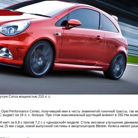
утую Corsa мощностью 210 л. с.
Opel Performance Center, получивший имя в честь знаменитой гоночной трассы, так 
C выдает на 18 л. с. больше. При этом максимальный крутящий момент в 250 Нм мож
-100 км/ч за 6,8 с против 7,2 с у «донорской» модели. Столь весомое улучшение динамик
а 15 мм сзади, новой выпускной системы и амортизаторов Bilstein. Колеса имеют раз