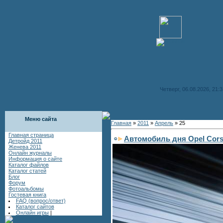
Четверг, 06.08.2026, 21:3
Меню сайта
Главная
»
2011
»
Апрель
»
25
Главная страница
Автомобиль дня Opel Corsa
Детройд 2011
Женева 2011
Онлайн журналы
Информация о сайте
Каталог файлов
Каталог статей
Блог
Форум
Фотоальбомы
Гостевая книга
FAQ (вопрос/ответ)
Каталог сайтов
Онлайн игры
|