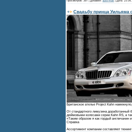
Просмотров:
397
|
Добавил:
auto-mak
|
Дата:
25.04.
Свадьбу принца Уильяма 
Британское ателье Project Kahn намекнуло
От стандартного лимузина доработанный 
дюймовыми колесами серии Kahn RS, а так
«Таким образом я как гордый англичанин и
Справка
Ассортимент компании составляют тюнинг-киты