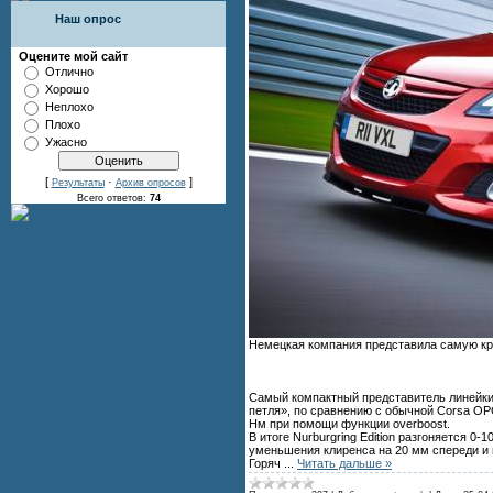
Наш опрос
Оцените мой сайт
Отлично
Хорошо
Неплохо
Плохо
Ужасно
[
·
]
Результаты
Архив опросов
Всего ответов:
74
Немецкая компания представила самую кр
Самый компактный представитель линейки 
петля», по сравнению с обычной Corsa OP
Нм при помощи функции overboost.
В итоге Nurburgring Edition разгоняется 0
уменьшения клиренса на 20 мм спереди и н
Горяч
...
Читать дальше »