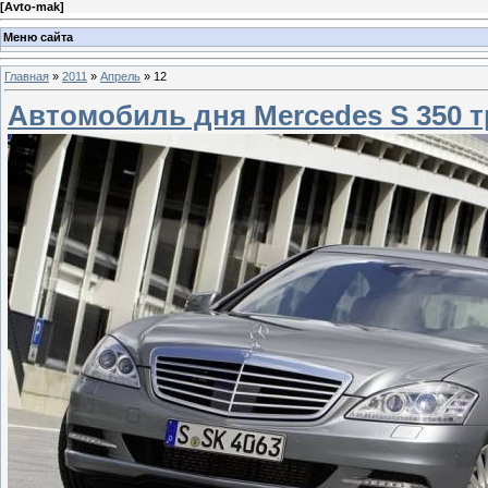
[
Avto-mak
]
Меню сайта
Главная
»
2011
»
Апрель
»
12
Автомобиль дня Mercedes S 350 тр