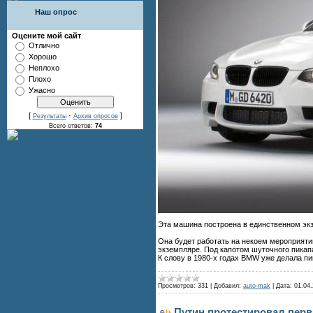
Наш опрос
Оцените мой сайт
Отлично
Хорошо
Неплохо
Плохо
Ужасно
[
·
]
Результаты
Архив опросов
Всего ответов:
74
Эта машина построена в единственном экз
Она будет работать на некоем мероприяти
экземпляре. Под капотом шуточного пикап
К слову в 1980-х годах BMW уже делала пик
Просмотров:
331
|
Добавил:
auto-mak
|
Дата:
01.04.
Путин протестировал перв