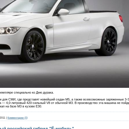
емпляре специально ко Дню дурака.
и для СМИ, где представят новейший седан M5, а также всевозможные заряженные 3-
а — 4,0-литровый 420-сильный V8 от обычной M3. В производство эта машина не пойде
ап на базе M3 в кузове E30.
2011
|
Комментарии (0)
ый российский гибрид "Ё-мобиль"