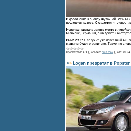
В дополнение к анонсу шуточной BMW M3 
последнем кузове. Ожидается, что спортив
Новинка призвана занять место в линейке
Мюнхене, Германия, а на дебютный старт 
BMW M3 CSL получит уже известный 4,0-ли
машины будет ограничено. Также, по слов
Просмотров:
471
|
Добавил:
auto-mak
|
Дата:
01.04.
Logan превратят в Popster