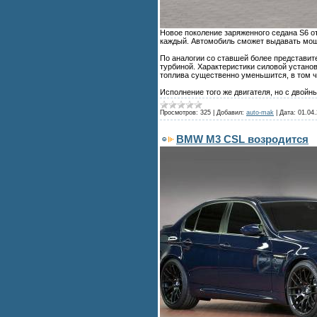
Новое поколение заряженного седана S6 о
каждый. Автомобиль сможет выдавать мощн
По аналогии со ставшей более представит
турбиной. Характеристики силовой установк
топлива существенно уменьшится, в том ч
Исполнение того же двигателя, но с двой
Просмотров:
325
|
Добавил:
auto-mak
|
Дата:
01.04.
BMW M3 CSL возродится