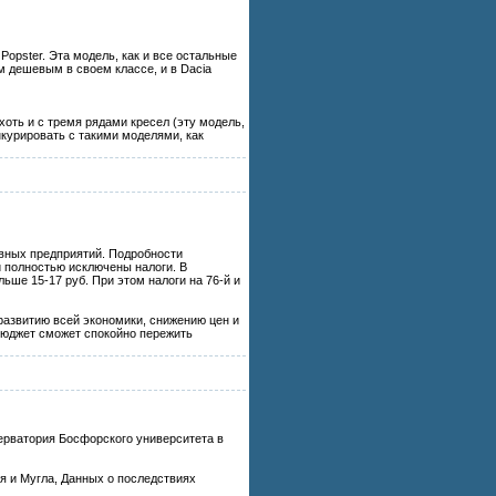
Popster. Эта модель, как и все остальные
м дешевым в своем классе, и в Dacia
оть и с тремя рядами кресел (эту модель,
нкурировать с такими моделями, как
вных предприятий. Подробности
ки полностью исключены налоги. В
ольше 15-17 руб. При этом налоги на 76-й и
 развитию всей экономики, снижению цен и
бюджет сможет спокойно пережить
ерватория Босфорского университета в
я и Мугла, Данных о последствиях