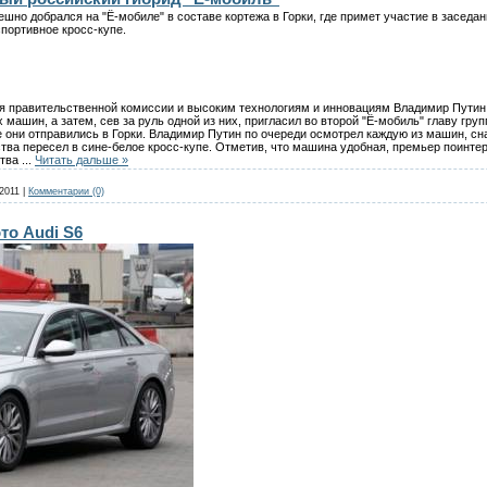
но добрался на "Ё-мобиле" в составе кортежа в Горки, где примет участие в заседан
портивное кросс-купе.
ия правительственной комиссии и высоким технологиям и инновациям Владимир Путин в
 машин, а затем, сев за руль одной из них, пригласил во второй "Ё-мобиль" главу г
 они отправились в Горки. Владимир Путин по очереди осмотрел каждую из машин, сна
тва пересел в сине-белое кросс-купе. Отметив, что машина удобная, премьер поинтер
ства
...
Читать дальше »
2011
|
Комментарии (0)
о Audi S6