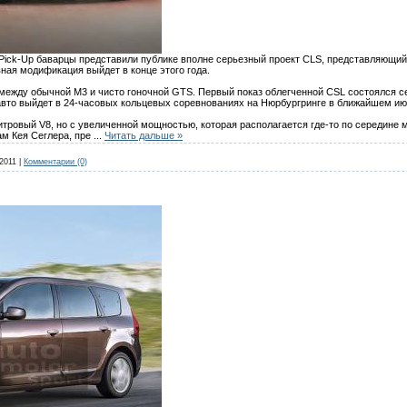
Pick-Up баварцы представили публике вполне серьезный проект CLS, представляющий
ная модификация выйдет в конце этого года.
 между обычной M3 и чисто гоночной GTS. Первый показ облегченной CSL состоялся 
авто выйдет в 24-часовых кольцевых соревнованиях на Нюрбургринге в ближайшем ию
тровый V8, но с увеличенной мощностью, которая располагается где-то по середине
ам Кея Сеглера, пре
...
Читать дальше »
2011
|
Комментарии (0)