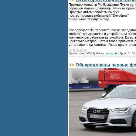
Премьер-министр РФ Владимир Путин успеш
образцов машин Владимир Путин выбрал с
Простые автомобилисты смогут
протестировать гибридный "Ё-мобиль"
в мае-июне текущего года...
Как передает "Интерфакс", после заседан
мобиля", ознакомился с устройством обеих
компания разработала автомобиль. Вместе
несколько метров. Затем глава правительс
установлен под капотом. Главе правитель
Просмотров:
400
|
Добавил:
auto-mak
|
Дата:
01.04.
Обнародованы первые фот