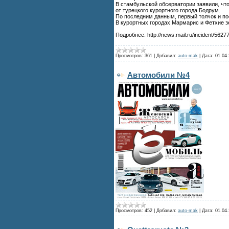
В стамбульской обсерватории заявили, что
от турецкого курортного города Бодрум.
По последним данным, первый толчок и по
В курортных городах Мармарис и Фетхие з
Подробнее: http://news.mail.ru/incident/5627
Просмотров:
361
|
Добавил:
auto-mak
|
Дата:
01.04.
Автомобили №4
Просмотров:
452
|
Добавил:
auto-mak
|
Дата:
01.04.