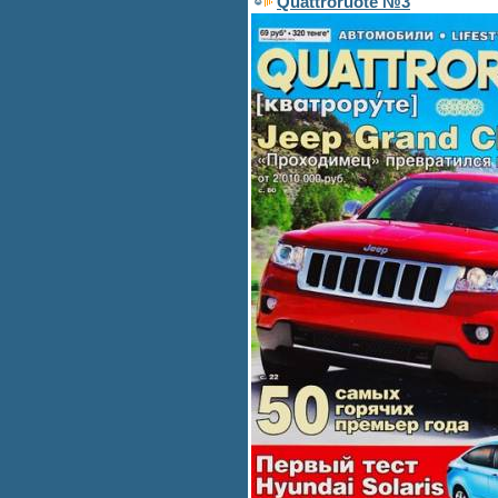
Quattroruote №3