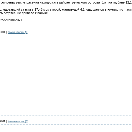
 эпицентр землетрясения находился в районе греческого острова Крит на глубине 12,
следовавший за ним в 17.45 мск второй, магнитудой 4,1, ощущались в южных и отчаст
емлетрясение привело к панике
725/?frommail=1
2011
|
Комментарии (0)
2011
|
Комментарии (0)