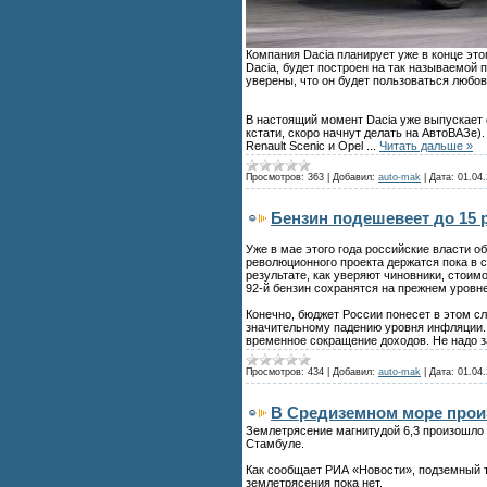
Компания Dacia планирует уже в конце это
Dacia, будет построен на так называемой
уверены, что он будет пользоваться любо
В настоящий момент Dacia уже выпускает 
кстати, скоро начнут делать на АвтоВАЗе)
Renault Scenic и Opel
...
Читать дальше »
Просмотров:
363
|
Добавил:
auto-mak
|
Дата:
01.04.
Бензин подешевеет до 15 
Уже в мае этого года российские власти
революционного проекта держатся пока в с
результате, как уверяют чиновники, стоимос
92-й бензин сохранятся на прежнем уровне 
Конечно, бюджет России понесет в этом сл
значительному падению уровня инфляции. 
временное сокращение доходов. Не надо з
Просмотров:
434
|
Добавил:
auto-mak
|
Дата:
01.04.
В Средиземном море прои
Землетрясение магнитудой 6,3 произошло 
Стамбуле.
Как сообщает РИА «Новости», подземный т
землетрясения пока нет.