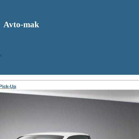
Avto-mak
4
Pick-Up