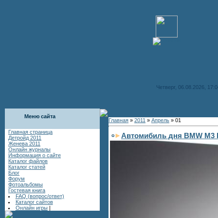
Четверг, 06.08.2026, 17:0
Меню сайта
Главная
»
2011
»
Апрель
»
01
Главная страница
Автомибиль дня BMW M3 
Детройд 2011
Женева 2011
Онлайн журналы
Информация о сайте
Каталог файлов
Каталог статей
Блог
Форум
Фотоальбомы
Гостевая книга
FAQ (вопрос/ответ)
Каталог сайтов
Онлайн игры
|