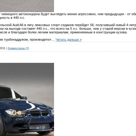
т немецкого автоконцерна будет выглядеть менее агрессивно, чем предыдущее - от об
ость в 440 л.с.
ельской Audi A6 в лигу люксовых спорт-седанов перейдет S6, получивший новый 4-лит
и на выходе составят 440 л.с., что всего на 5 л.с. больше, чем у старой версии в куз
исле и благодаря более легким материалам, применяемым в конструкции кузова.
ным турбонаддувом, производител
...
Читать дальше »
2011
|
Комментарии (0)