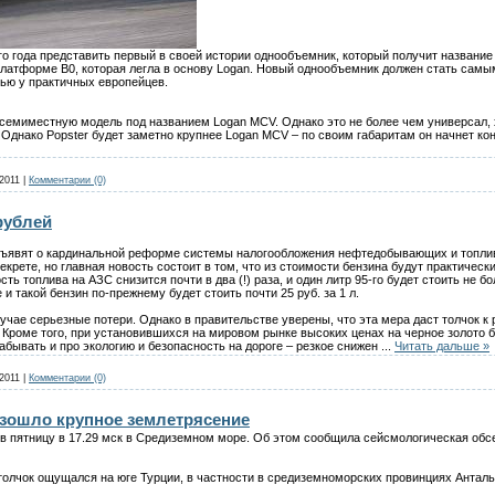
го года представить первый в своей истории однообъемник, который получит название 
 платформе В0, которая легла в основу Logan. Новый однообъемник должен стать самы
вью у практичных европейцев.
семиместную модель под названием Logan MCV. Однако это не более чем универсал, х
. Однако Popster будет заметно крупнее Logan MCV – по своим габаритам он начнет ко
2011
|
Комментарии (0)
рублей
 объявят о кардинальной реформе системы налогообложения нефтедобывающих и топли
екрете, но главная новость состоит в том, что из стоимости бензина будут практичес
ть топлива на АЗС снизится почти в два (!) раза, и один литр 95-го будет стоить не б
и такой бензин по-прежнему будет стоить почти 25 руб. за 1 л.
учае серьезные потери. Однако в правительстве уверены, что эта мера даст толчок к
Кроме того, при установившихся на мировом рынке высоких ценах на черное золото 
абывать и про экологию и безопасность на дороге – резкое снижен
...
Читать дальше »
2011
|
Комментарии (0)
зошло крупное землетрясение
в пятницу в 17.29 мск в Средиземном море. Об этом сообщила сейсмологическая обс
олчок ощущался на юге Турции, в частности в средиземноморских провинциях Анталь