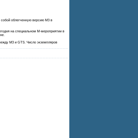
 собой облегченную версию M3 в
сегодня на специальном М-мероприятии в
не.
 между M3 и GTS. Число экземпляров