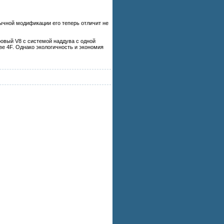
ычной модификации его теперь отличит не
ровый V8 с системой наддува с одной
ове 4F. Однако экологичность и экономия