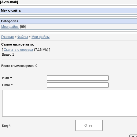
[
Avto-mak
]
Меню сайта
Categories
Мои файлы
[99]
Главная
»
Файлы
»
Мои файлы
Самое низкое авто.
[
Скачать с сервера
(7.16 Mb) ]
Видео 1
Всего комментариев
:
0
Имя *:
Email *:
Код *: