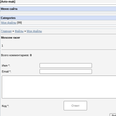
[
Avto-mak
]
Меню сайта
Categories
Мои файлы
[99]
Главная
»
Файлы
»
Мои файлы
Moscow racer
1
Всего комментариев
:
0
Имя *:
Email *:
Код *: